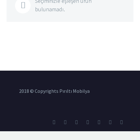
Seçiminizle eşleşen ürün
bulunamadı.
2018 © Copyrights Pırıltı Mobilya