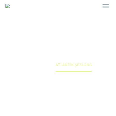
ATLANTİK ŞEZLONG
Anasayfa
Mağaza
ATLANTİK ŞEZLONG