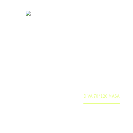
DİVA 70*120
Anasayfa
Mağaza
DİVA 70*120 MASA