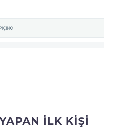
PİÇİNO
APAN ILK KIŞI