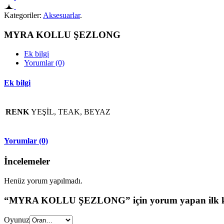
Kategoriler:
Aksesuarlar
.
MYRA KOLLU ŞEZLONG
Ek bilgi
Yorumlar (0)
Ek bilgi
RENK
YEŞİL, TEAK, BEYAZ
Yorumlar (0)
İncelemeler
Henüz yorum yapılmadı.
“MYRA KOLLU ŞEZLONG” için yorum yapan ilk kiş
Oyunuz