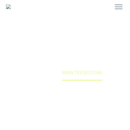
MYRA TEX ŞEZLONG
Anasayfa
Mağaza
MYRA TEX ŞEZLONG